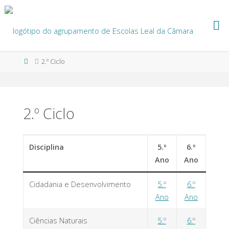
Skip
to
content
Home
2.º Ciclo
2.º Ciclo
Disciplina
5.º
6.º
Ano
Ano
Cidadania e Desenvolvimento
5.º
6.º
Ano
Ano
Ciências Naturais
5.º
6.º