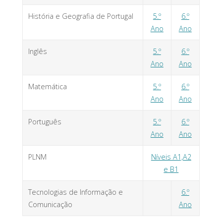
História e Geografia de Portugal
5.º
6.º
Ano
Ano
Inglês
5.º
6.º
Ano
Ano
Matemática
5.º
6.º
Ano
Ano
Português
5.º
6.º
Ano
Ano
PLNM
Níveis A1,A2
e B1
Tecnologias de Informação e
6.º
Comunicação
Ano