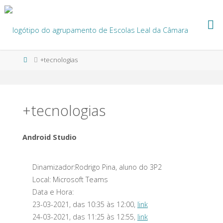
Skip
to
content
Home
+tecnologias
+tecnologias
Android Studio
Dinamizador:Rodrigo Pina, aluno do 3P2
Local: Microsoft Teams
Data e Hora:
23-03-2021, das 10:35 às 12:00,
link
24-03-2021, das 11:25 às 12:55,
link