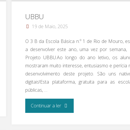
escola”"
UBBU
19 de Maio, 2025
O 3 B da Escola Básica n.º 1 de Rio de Mouro, es
a desenvolver este ano, uma vez por semana,
Projeto UBBU.Ao longo do ano letivo, os alun
mostraram muito interesse, entusiasmo e perícia 
desenvolvimento deste projeto. São uns nativ
digitais!Esta plataforma, gratuita para as escol
públicas, …
"UBBU"
Continuar a ler