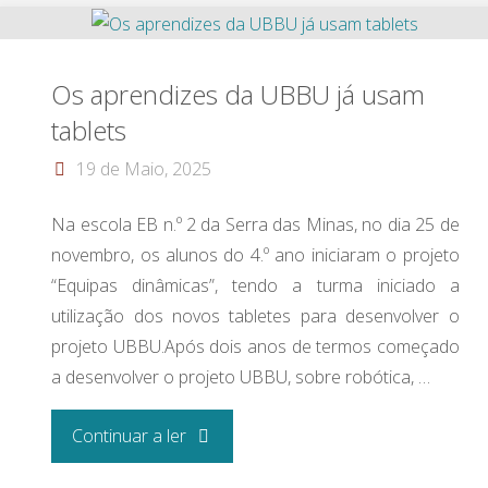
ler”"
Os aprendizes da UBBU já usam
tablets
19 de Maio, 2025
Na escola EB n.º 2 da Serra das Minas, no dia 25 de
novembro, os alunos do 4.º ano iniciaram o projeto
“Equipas dinâmicas”, tendo a turma iniciado a
utilização dos novos tabletes para desenvolver o
projeto UBBU.Após dois anos de termos começado
a desenvolver o projeto UBBU, sobre robótica, …
"Os aprendizes
Continuar a ler
da