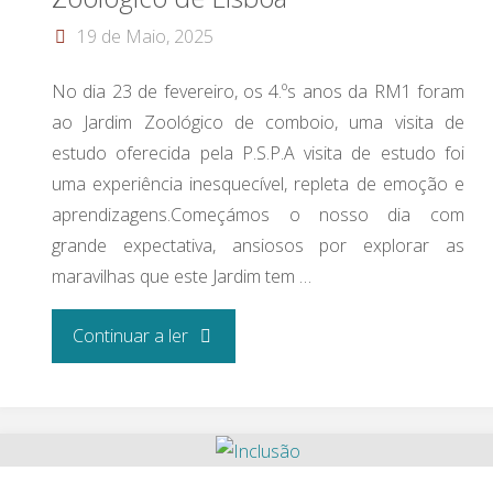
19 de Maio, 2025
No dia 23 de fevereiro, os 4.ºs anos da RM1 foram
ao Jardim Zoológico de comboio, uma visita de
estudo oferecida pela P.S.P.A visita de estudo foi
uma experiência inesquecível, repleta de emoção e
aprendizagens.Começámos o nosso dia com
grande expectativa, ansiosos por explorar as
maravilhas que este Jardim tem …
"Visita de
Continuar a ler
estudo
ao