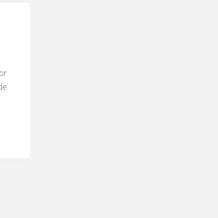
or
de