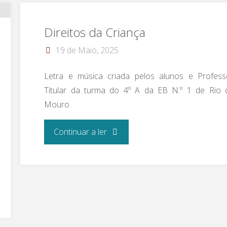
Direitos da Criança
19 de Maio, 2025
Letra e música criada pelos alunos e Profess
Titular da turma do 4º A da EB N.º 1 de Rio 
Mouro
"Direitos da
Continuar a ler
Criança"