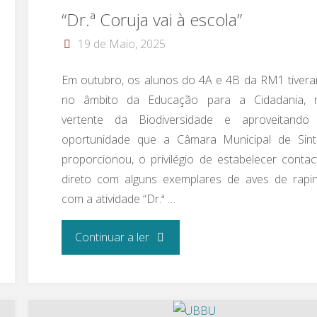
“Dr.ª Coruja vai à escola”
Rio
19 de Maio, 2025
de
Em outubro, os alunos do 4A e 4B da RM1 tivera
Mouro"
no âmbito da Educação para a Cidadania, 
vertente da Biodiversidade e aproveitando
oportunidade que a Câmara Municipal de Sint
proporcionou, o privilégio de estabelecer contac
direto com alguns exemplares de aves de rapin
com a atividade “Dr.ª …
"“Dr.ª Coruja
Continuar a ler
vai
à