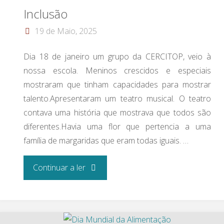
Jardim
Inclusão
Zoológico
19 de Maio, 2025
de
Dia 18 de janeiro um grupo da CERCITOP, veio à
nossa escola. Meninos crescidos e especiais
Lisboa"
mostraram que tinham capacidades para mostrar
talento.Apresentaram um teatro musical. O teatro
contava uma história que mostrava que todos são
diferentes.Havia uma flor que pertencia a uma
família de margaridas que eram todas iguais. …
"Inclusão"
Continuar a ler